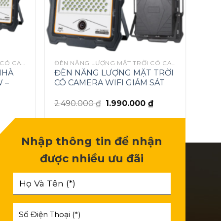
ĐÈN NĂNG LƯỢNG MẶT TRỜI CÓ CAMERA GIÁM SÁT
ĐÈN NĂNG LƯỢNG MẶT TRỜI CÓ CAMERA GIÁM SÁT
NHÀ
ĐÈN NĂNG LƯỢNG MẶT TRỜI
 –
CÓ CAMERA WIFI GIÁM SÁT
2.490.000
₫
1.990.000
₫
Nhập thông tin để nhận
được nhiều ưu đãi