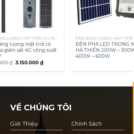
ĐÈN NĂNG LƯỢNG MẶT TRỜI ALL IN ONE
ng lượng mặt trời có
ĐÈN PHA LED TRONG 
 giám sát 4G công suất
HÀ THIÊN 200W – 300W
W
400W – 600W
.000
₫
3.150.000
₫
VỀ CHÚNG TÔI
Giới Thiệu
Chính Sách