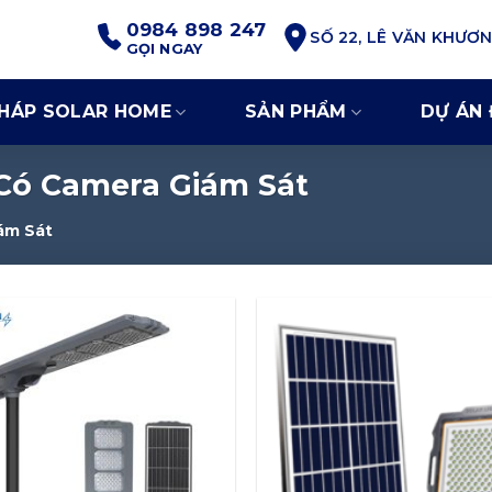
0984 898 247
SỐ 22, LÊ VĂN KHƯƠ
GỌI NGAY
PHÁP SOLAR HOME
SẢN PHẨM
DỰ ÁN 
Có Camera Giám Sát
́m Sát