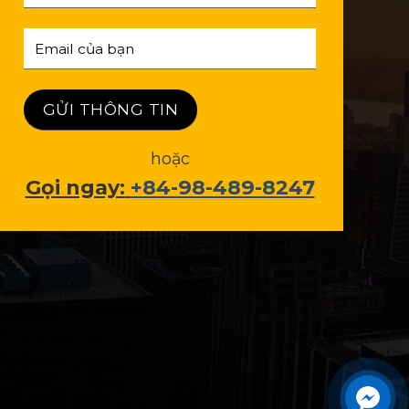
hoặc
Gọi ngay:
+84-98-489-8247