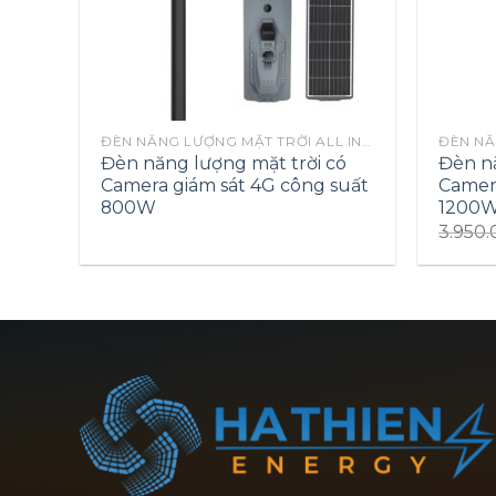
ĐÈN NĂNG LƯỢNG MẶT TRỜI ALL IN ONE
Đèn năng lượng mặt trời có
Đèn nă
Camera giám sát 4G công suất
Camera
800W
1200
3.950