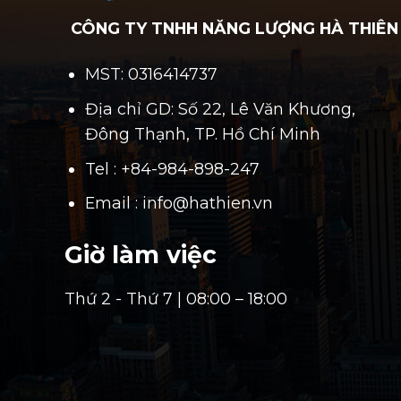
CÔNG TY TNHH NĂNG LƯỢNG HÀ THIÊN
MST: 0316414737
Địa chỉ GD: Số 22, Lê Văn Khương,
Đông Thạnh, TP. Hồ Chí Minh
Tel : +84-984-898-247
Email : info@hathien.vn
Giờ làm việc
Thứ 2 - Thứ 7 | 08:00 – 18:00