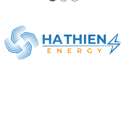
CÔNG TY TNHH NĂNG LƯỢNG HÀ THIÊN
MST: 0316414737
Địa chỉ GD: Số 22, Lê Văn Khương, Đông Thạnh,
TP. Hồ Chí Minh
Tel : +84-984-898-247
Email : info@hathien.vn