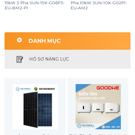
15kW 3 Pha SUN-15K-G06P3-
Pha 10kW SUN-10K-G02P1-
EU-BM2-P1
EU-AM2
DANH MỤC
HỒ SƠ NĂNG LỰC