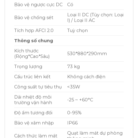
Bảo vệ ngược cực DC
Có
Loại II DC (Tùy chọn: Loại
Bảo vệ chống sét
I) / Loại II AC
Tích hợp AFCI 2.0
Tuỳ chọn
Thông số chung
Kích thước
530*880*290mm
(Rộng*Cao*Sâu)
Trọng lượng
73 kg
Cấu trúc liên kết
Không cách điện
Công suất tự tiêu thụ
<35W
Dải nhiệt độ môi
-25 ~ +60°C
trường vận hành
Độ ẩm tương đối
0-95%
Bảo vệ xâm nhập
IP66
Quạt làm mát dự phòng
Cách thức làm mát