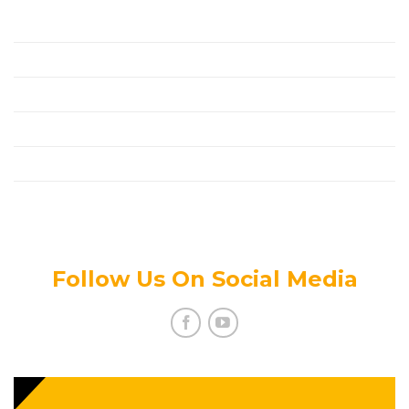
Chính Sách
Đối Tác
Thanh Toán
Tin Tức Mới
Tuyển Dụng
Chính Sách Bảo Mật Thông Tin
Follow Us On Social Media