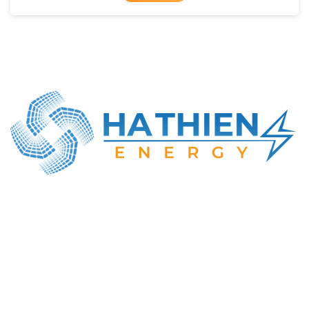
CÔNG TY TNHH NĂNG LƯỢNG HÀ THIÊN
MST: 0316414737
Địa chỉ GD: Số 22, Lê Văn Khương, Đông Thạnh,
TP. Hồ Chí Minh
Tel : +84-984-898-247