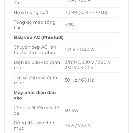
đa
Hệ số công suất
>0.99 (-0.8 -> + 0.8)
Tổng độ méo sóng
<3%
hài
Đầu vào AC (Phía lưới)
Chuyển tiếp AC liên
152 A / 144.4 A
tục tối đa cho phép
Điện áp đầu vào định
3/N/PE, 220 V / 380 V,
mức
230 V / 400 V
Tần số đầu vào định
50 Hz / 60 Hz
mức
Máy phát điện đầu
vào
Công suất đầu vào tối
50 kW
đa
Dòng đầu vào định
76 A / 72.2 A
mức