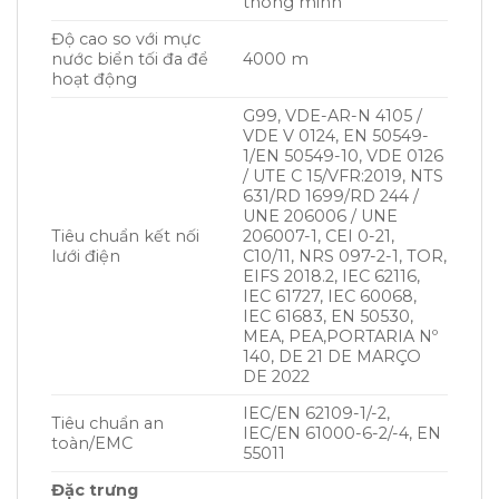
thông minh
Độ cao so với mực
nước biển tối đa để
4000 m
hoạt động
G99, VDE-AR-N 4105 /
VDE V 0124, EN 50549-
1/EN 50549-10, VDE 0126
/ UTE C 15/VFR:2019, NTS
631/RD 1699/RD 244 /
UNE 206006 / UNE
Tiêu chuẩn kết nối
206007-1, CEI 0-21,
lưới điện
C10/11, NRS 097-2-1, TOR,
EIFS 2018.2, IEC 62116,
IEC 61727, IEC 60068,
IEC 61683, EN 50530,
MEA, PEA,PORTARIA Nº
140, DE 21 DE MARÇO
DE 2022
IEC/EN 62109-1/-2,
Tiêu chuẩn an
IEC/EN 61000-6-2/-4, EN
toàn/EMC
55011
Đặc trưng