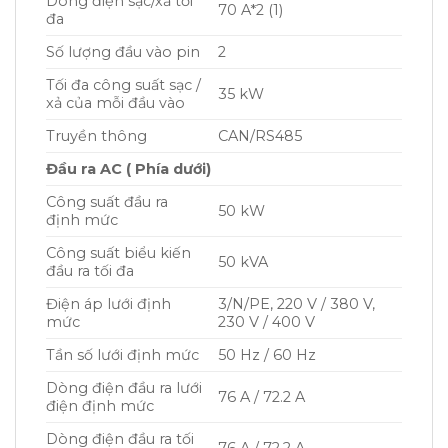
Dòng điện sạc/xả tối
70 A*2 (1)
đa
Số lượng đầu vào pin
2
Tối đa công suất sạc /
35 kW
xả của mỗi đầu vào
Truyền thông
CAN/RS485
Đầu ra AC ( Phía dưới)
Công suất đầu ra
50 kW
định mức
Công suất biểu kiến
50 kVA
đầu ra tối đa
Điện áp lưới định
3/N/PE, 220 V / 380 V,
mức
230 V / 400 V
Tần số lưới định mức
50 Hz / 60 Hz
Dòng điện đầu ra lưới
76 A / 72.2 A
điện định mức
Dòng điện đầu ra tối
76 A / 72.2 A