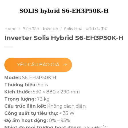
Home
/
Biến Tần - Inverter
/
Solis Hoà Lưới Lưu Trữ
Inverter Solis Hybrid S6-EH3P50K-H
YÊU CẦU BÁO GIÁ
Model:
S6-EH3P50K-H
Thương hiệu:
Solis
Kích thước:
530 × 880 × 290 mm
Trọng lượng:
73 kg
Cấu trúc liên kết:
Không cách điện
Công suất tự tiêu thụ:
< 35 W
Độ ẩm hoạt động:
0% – 95%
Nhiệt độ môi trường hoạt động:
-25 ~ +60°C