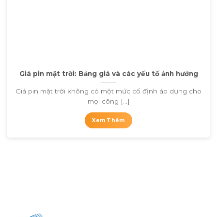
- Bước 4. Ký hợp đồng.
- Bước 5. Thi công và lắp đặt.
- Bước 6. Bảo hành, Bảo trì.
Giá pin mặt trời: Bảng giá và các yếu tố ảnh hưởng
Giá pin mặt trời không có một mức cố định áp dụng cho
mọi công [...]
Xem Thêm
Quy trình lắp đặt hệ thống điện mặt trời tại Hà Thiên
Tại sao nên lựa chọn dịch vụ lắp đặt điện