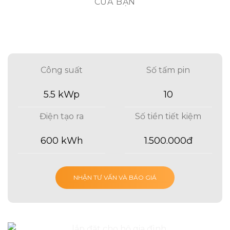
CỦA BẠN
Công suất
Số tấm pin
5.5 kWp
10
Điện tạo ra
Số tiền tiết kiệm
600 kWh
1.500.000đ
NHẬN TƯ VẤN VÀ BÁO GIÁ