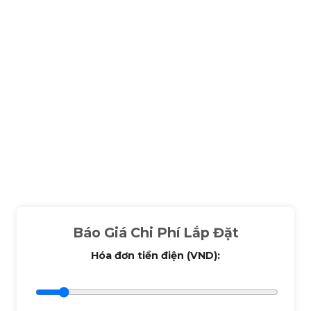
cho dự án là vô cùng cần thiết. Điều này chỉ có nhà
cung cấp nhiều năm kinh nghiệm hoặc các đối tác,
nhà phân phối của họ mới làm được.
Báo Giá Chi Phí Lắp Đặt
Hóa đơn tiền điện (VND):