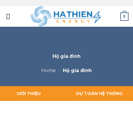
0
Hộ gia đình
Home
/
Hộ gia đình
GIỚI THIỆU
DỰ TOÁN HỆ THỐNG
CÁC GÓI GIẢI PHÁP
LÝ DO CHỌN HATHIEN.VN