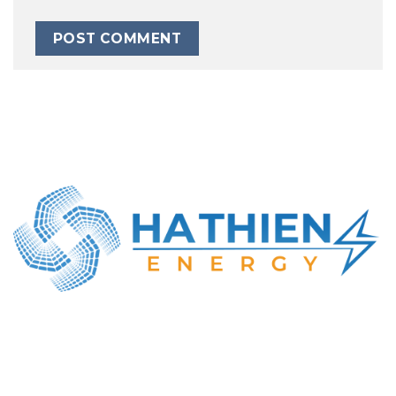
CÔNG TY TNHH NĂNG LƯỢNG HÀ THIÊN
MST: 0316414737
Địa chỉ GD: Số 22, Lê Văn Khương, Đông Thạnh,