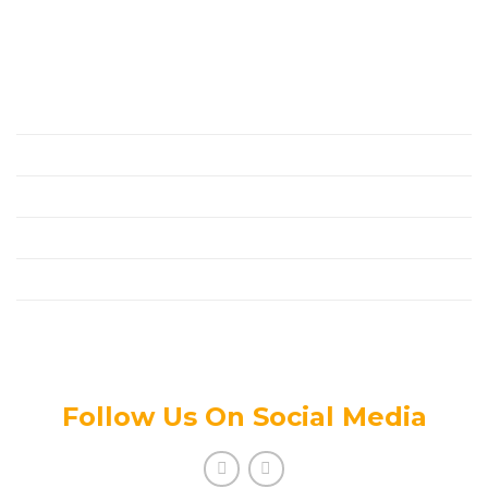
Liên Hệ
Chính Sách
Đối Tác
Thanh Toán
Tin Tức Mới
Tuyển Dụng
Chính Sách Bảo Mật Thông Tin
Follow Us On Social Media