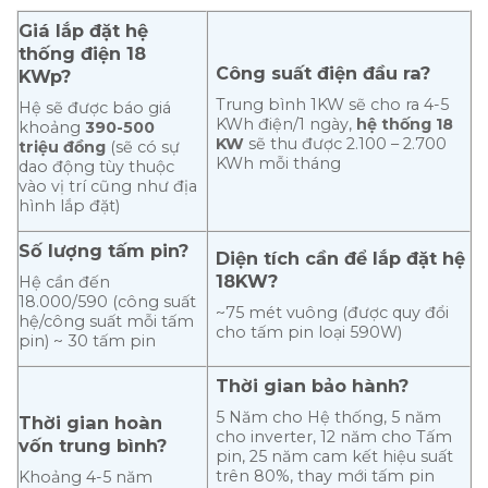
Giá lắp đặt hệ
thống điện 18
Công suất điện đầu ra?
KWp?
Trung bình 1KW sẽ cho ra 4-5
Hệ sẽ được báo giá
KWh điện/1 ngày,
hệ thống 18
khoảng
390-500
KW
sẽ thu được 2.100 – 2.700
triệu đồng
(sẽ có sự
KWh mỗi tháng
dao động tùy thuộc
vào vị trí cũng như địa
hình lắp đặt)
Số lượng tấm pin?
Diện tích cần để lắp đặt hệ
18KW?
Hệ cần đến
18.000/590 (công suất
~75 mét vuông (được quy đổi
hệ/công suất mỗi tấm
cho tấm pin loại 590W)
pin) ~ 30 tấm pin
Thời gian bảo hành?
5 Năm cho Hệ thống, 5 năm
Thời gian hoàn
cho inverter, 12 năm cho Tấm
vốn trung bình?
pin, 25 năm cam kết hiệu suất
trên 80%, thay mới tấm pin
Khoảng 4-5 năm