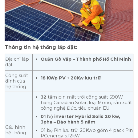
Thông tin hệ thống lắp đặt:
Địa chỉ lắp
Quận Gò Vấp – Thành phố Hồ Chí Minh
đặt
Công suất
18 KWp PV + 20Kw lưu trữ
đỉnh của
hệ thống
32
tấm pin mặt trời công suất 590W
hãng Canadian Solar, loại Mono, sản xuất
công nghệ Đức, tiêu chuẩn EU
01
bộ
inverter Hybrid Solis 20 kw,
3pha – Bảo hành 5 năm
Cấu hình
01 bộ Pin lưu trữ 20Kwp gồm 4 pack Pin
hệ thống
PCenergy 5.12kW