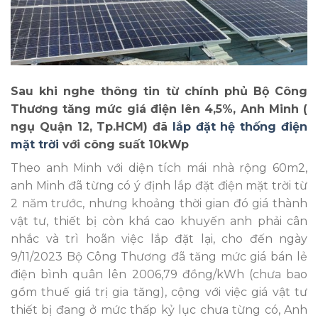
Sau khi nghe thông tin từ chính phủ Bộ Công
Thương tăng mức giá điện lên 4,5%, Anh Minh (
ngụ Quận 12, Tp.HCM) đã
lắp đặt hệ thống điện
mặt trời
với công suất 10kWp
Theo anh Minh với diện tích mái nhà rộng 60m2,
anh Minh đã từng có ý định lắp đặt điện mặt trời từ
2 năm trước, nhưng khoảng thời gian đó giá thành
vật tư, thiết bị còn khá cao khuyến anh phải cân
nhắc và trì hoãn việc lắp đặt lại, cho đến ngày
9/11/2023 Bộ Công Thương đã tăng mức giá bán lẻ
điện bình quân lên 2006,79 đồng/kWh (chưa bao
gồm thuế giá trị gia tăng), cộng với việc giá vật tư
thiết bị đang ở mức thấp kỷ lục chưa từng có, Anh