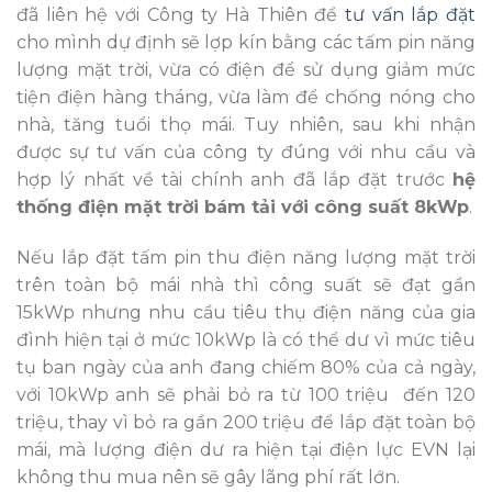
đã liên hệ với Công ty Hà Thiên để
tư vấn lắp đặt
cho mình dự định sẽ lợp kín bằng các tấm pin năng
lượng mặt trời, vừa có điện để sử dụng giảm mức
tiện điện hàng tháng, vừa làm để chống nóng cho
nhà, tăng tuổi thọ mái. Tuy nhiên, sau khi nhận
được sự tư vấn của công ty đúng với nhu cầu và
hợp lý nhất về tài chính anh đã lắp đặt trước
hệ
thống điện mặt trời bám tải với công suất 8kWp
.
Nếu lắp đặt tấm pin thu điện năng lượng mặt trời
trên toàn bộ mái nhà thì công suất sẽ đạt gần
15kWp nhưng nhu cầu tiêu thụ điện năng của gia
đình hiện tại ở mức 10kWp là có thể dư vì mức tiêu
tụ ban ngày của anh đang chiếm 80% của cả ngày,
với 10kWp anh sẽ phải bỏ ra từ 100 triệu đến 120
triệu, thay vì bỏ ra gần 200 triệu để lắp đặt toàn bộ
mái, mà lượng điện dư ra hiện tại điện lực EVN lại
không thu mua nên sẽ gây lãng phí rất lớn.