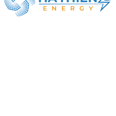
CÔNG TY TNHH NĂNG LƯỢNG HÀ THIÊN
MST: 0316414737
Địa chỉ GD: Số 22, Lê Văn Khương, Đông Thạnh,
TP. Hồ Chí Minh
Tel : +84-984-898-247
Email : info@hathien.vn
Giờ làm việc
Thứ 2 - Thứ 7 | 08:00 – 18:00
VỀ CHÚNG TÔI