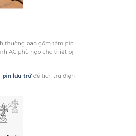
ình thường bao gồm tấm pin
ành AC phù hợp cho thiết bị
m
pin lưu trữ
để tích trữ điện