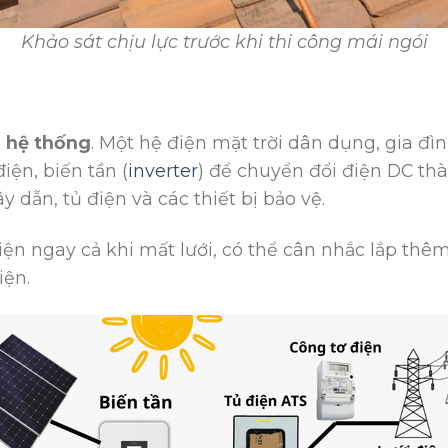
Khảo sát chịu lực trước khi thi công mái ngói
a hệ thống
. Một hệ điện mặt trời dân dụng, gia đ
iện, biến tần (
inverter
) để chuyển đổi điện DC th
y dẫn, tủ điện và các thiết bị bảo vệ.
ện ngay cả khi mất lưới, có thể cân nhắc lắp thê
iện.