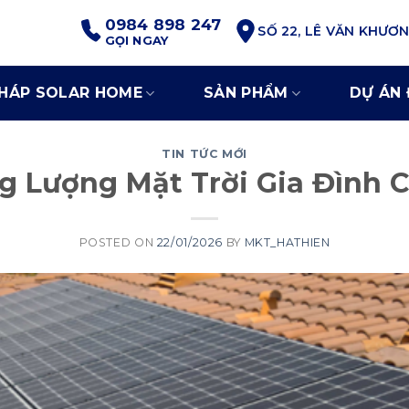
0984 898 247
SỐ 22, LÊ VĂN KHƯƠ
GỌI NGAY
PHÁP SOLAR HOME
SẢN PHẨM
DỰ ÁN 
TIN TỨC MỚI
g Lượng Mặt Trời Gia Đình 
POSTED ON
22/01/2026
BY
MKT_HATHIEN