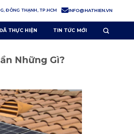
NG, ĐÔNG THẠNH, TP.HCM
INFO@HATHIEN.VN
ĐÃ THỰC HIỆN
TIN TỨC MỚI
Cần Những Gì?