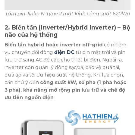
Tấm pin Jinko N-Type 2 mặt kính công suất 620Wp
2. Biến tần (Inverter/Hybrid Inverter) – Bộ
não của hệ thống
Biến tần hybrid hoặc inverter off-grid
có nhiệm
vụ chuyển đổi dòng
điện DC
từ pin mặt trời và pin
lưu trữ sang AC để cấp cho thiết bị điện. Ngoài ra,
inverter còn quản lý dòng sạc/xả, bảo vệ quá tải,
quá áp và tối ưu hiệu suất hệ thống. Khi lựa chọn,
cần chú ý đến
công suất kW, số pha (1 pha hoặc
3 pha), khả năng mở rộng pin lưu trữ và chế độ
ưu tiên nguồn điện
.