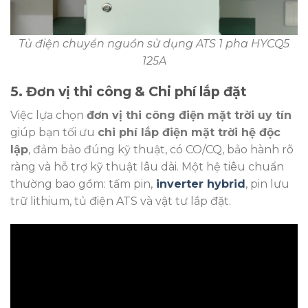
Tủ điện chuyển nguồn sử dụng ATS 1 pha HYCQ5
125A
5. Đơn vị thi công & Chi phí lắp đặt
Việc lựa chọn
đơn vị thi công điện mặt trời uy tín
giúp bạn tối ưu
chi phí lắp điện mặt trời hệ độc
lập
, đảm bảo đúng kỹ thuật, có CO/CQ, bảo hành rõ
ràng và hỗ trợ kỹ thuật lâu dài. Một hệ tiêu chuẩn
thường bao gồm: tấm pin,
inverter hybrid
, pin lưu
trữ lithium, tủ điện ATS và vật tư lắp đặt.