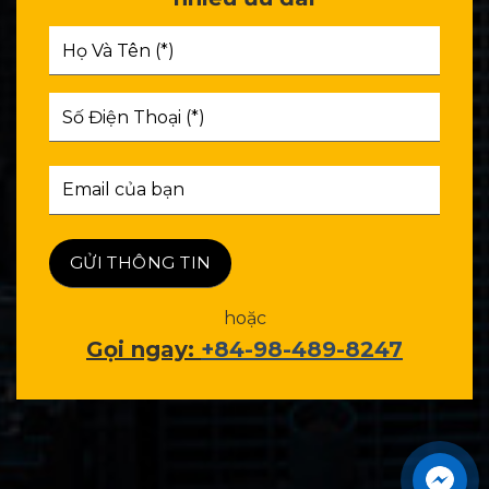
hoặc
Gọi ngay:
+84-98-489-8247