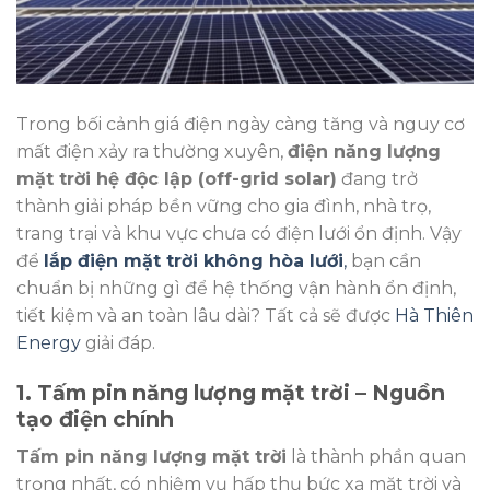
Trong bối cảnh giá điện ngày càng tăng và nguy cơ
mất điện xảy ra thường xuyên,
điện năng lượng
mặt trời hệ độc lập (off-grid solar)
đang trở
thành giải pháp bền vững cho gia đình, nhà trọ,
trang trại và khu vực chưa có điện lưới ổn định. Vậy
để
lắp điện mặt trời không hòa lưới
,
bạn cần
chuẩn bị những gì để hệ thống vận hành ổn định,
tiết kiệm và an toàn lâu dài? Tất cả sẽ được
Hà Thiên
Energy
giải đáp.
1. Tấm pin năng lượng mặt trời – Nguồn
tạo điện chính
Tấm pin năng lượng mặt trời
là thành phần quan
trọng nhất, có nhiệm vụ hấp thụ bức xạ mặt trời và