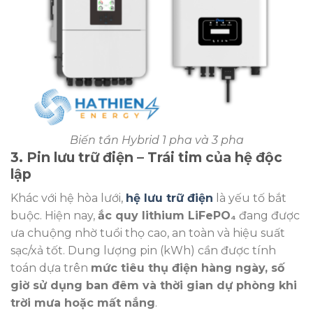
Biến tần Hybrid 1 pha và 3 pha
3. Pin lưu trữ điện – Trái tim của hệ độc
lập
Khác với hệ hòa lưới,
hệ lưu trữ điện
là yếu tố bắt
buộc. Hiện nay,
ắc quy lithium LiFePO₄
đang được
ưa chuộng nhờ tuổi thọ cao, an toàn và hiệu suất
sạc/xả tốt. Dung lượng pin (kWh) cần được tính
toán dựa trên
mức tiêu thụ điện hàng ngày, số
giờ sử dụng ban đêm và thời gian dự phòng khi
trời mưa hoặc mất nắng
.