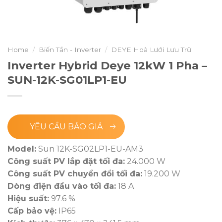
Home
/
Biến Tần - Inverter
/
DEYE Hoà Lưới Lưu Trữ
Inverter Hybrid Deye 12kW 1 Pha –
SUN-12K-SG01LP1-EU
YÊU CẦU BÁO GIÁ
Model:
Sun 12K-SG02LP1-EU-AM3
Công suất PV lắp đặt tối đa:
24.000 W
Công suất PV chuyển đổi tối đa:
19.200 W
Dòng điện đầu vào tối đa:
18 A
Hiệu suất:
97.6 %
Cấp bảo vệ:
IP65