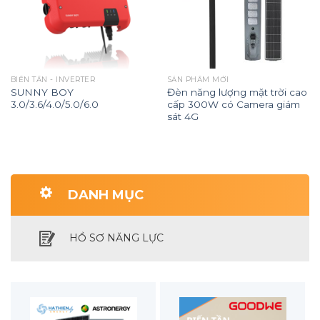
BIẾN TẦN - INVERTER
SẢN PHẨM MỚI
SUNNY BOY
Đèn năng lượng mặt trời cao
3.0/3.6/4.0/5.0/6.0
cấp 300W có Camera giám
sát 4G
DANH MỤC
HỒ SƠ NĂNG LỰC