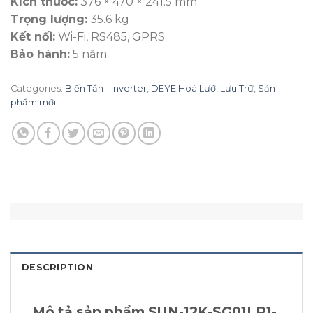
Kích thước:
376 × 470 × 241.5 mm
Trọng lượng:
35.6 kg
Kết nối:
Wi-Fi, RS485, GPRS
Bảo hành:
5 năm
Categories:
Biến Tần - Inverter
,
DEYE Hoà Lưới Lưu Trữ
,
Sản
phẩm mới
DESCRIPTION
Mô tả sản phẩm SUN-12K-SG01LP1-