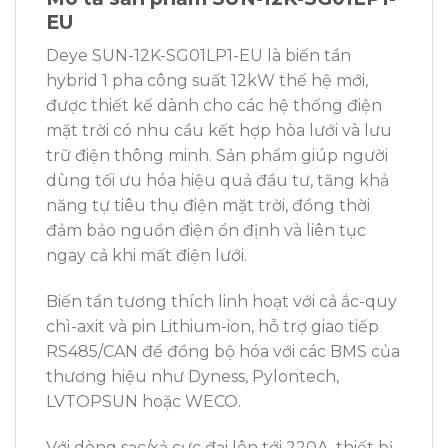
EU
Deye SUN-12K-SG01LP1-EU là biến tần
hybrid 1 pha công suất 12kW thế hệ mới,
được thiết kế dành cho các hệ thống điện
mặt trời có nhu cầu kết hợp hòa lưới và lưu
trữ điện thông minh. Sản phẩm giúp người
dùng tối ưu hóa hiệu quả đầu tư, tăng khả
năng tự tiêu thụ điện mặt trời, đồng thời
đảm bảo nguồn điện ổn định và liên tục
ngay cả khi mất điện lưới.
Biến tần tương thích linh hoạt với cả ắc-quy
chì-axit và pin Lithium-ion, hỗ trợ giao tiếp
RS485/CAN để đồng bộ hóa với các BMS của
thương hiệu như Dyness, Pylontech,
LVTOPSUN hoặc WECO.
Với dòng sạc/xả cực đại lên tới 220A, thiết bị