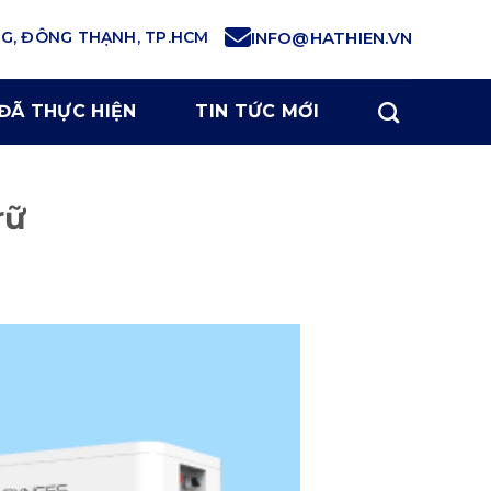
NG, ĐÔNG THẠNH, TP.HCM
INFO@HATHIEN.VN
ĐÃ THỰC HIỆN
TIN TỨC MỚI
rữ