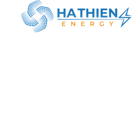
CÔNG TY TNHH NĂNG LƯỢNG HÀ THIÊN
MST: 0316414737
Địa chỉ GD: Số 22, Lê Văn Khương,
Đông Thạnh, TP. Hồ Chí Minh
Tel : +84-984-898-247
Email : info@hathien.vn
Giờ làm việc
Thứ 2 - Thứ 7 | 08:00 – 18:00