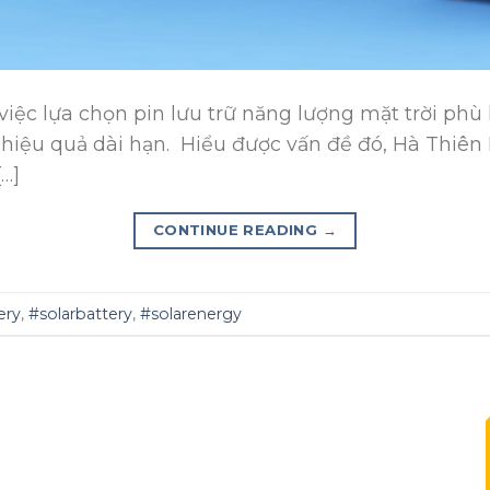
việc lựa chọn pin lưu trữ năng lượng mặt trời phù 
à hiệu quả dài hạn. Hiểu được vấn đề đó, Hà Thiê
[…]
CONTINUE READING
→
ery
,
#solarbattery
,
#solarenergy