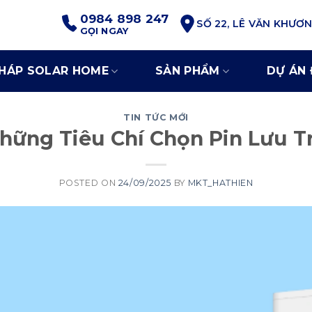
0984 898 247
SỐ 22, LÊ VĂN KHƯƠ
GỌI NGAY
PHÁP SOLAR HOME
SẢN PHẨM
DỰ ÁN 
TIN TỨC MỚI
hững Tiêu Chí Chọn Pin Lưu T
POSTED ON
24/09/2025
BY
MKT_HATHIEN