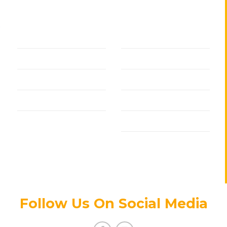
VỀ CHÚNG TÔI
Giới Thiệu
Chính Sách
Dịch Vụ Lắp Đặt
Đối Tác
Sản Phẩm
Thanh Toán
Dự Án
Tin Tức Mới
Liên Hệ
Tuyển Dụng
Chính Sách Bảo
Mật Thông Tin
Follow Us On Social Media