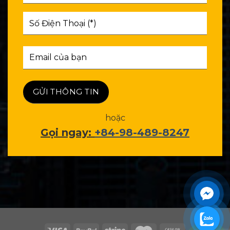
hoặc
Gọi ngay:
+84-98-489-8247