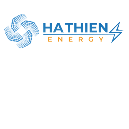
CÔNG TY TNHH NĂNG LƯỢNG HÀ THIÊN
MST: 0316414737
Địa chỉ GD: Số 22, Lê Văn Khương, Đông Thạnh,
TP. Hồ Chí Minh
Tel : +84-984-898-247
Email : info@hathien.vn
Giờ làm việc