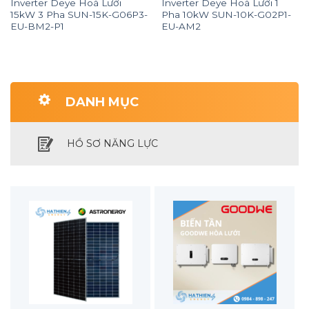
Inverter Deye Hoà Lưới
Inverter Deye Hoà Lưới 1
15kW 3 Pha SUN-15K-G06P3-
Pha 10kW SUN-10K-G02P1-
EU-BM2-P1
EU-AM2
DANH MỤC
HỒ SƠ NĂNG LỰC