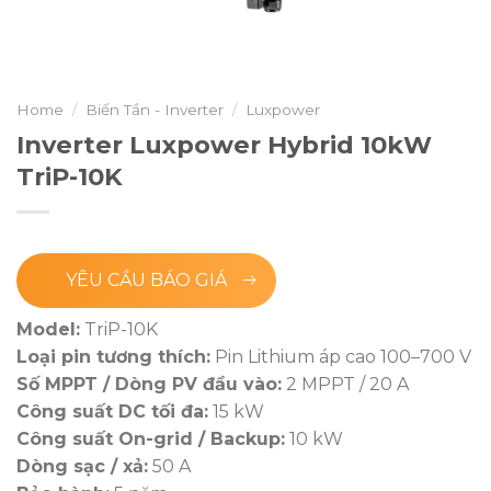
Home
/
Biến Tần - Inverter
/
Luxpower
Inverter Luxpower Hybrid 10kW
TriP-10K
YÊU CẦU BÁO GIÁ
Model:
TriP-10K
Loại pin tương thích:
Pin Lithium áp cao 100–700 V
Số MPPT / Dòng PV đầu vào:
2 MPPT / 20 A
Công suất DC tối đa:
15 kW
Công suất On-grid / Backup:
10 kW
Dòng sạc / xả:
50 A