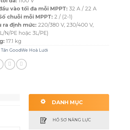
tối đa:
1100 V
đầu vào tối đa mỗi MPPT:
32 A / 22 A
Số chuỗi mỗi MPPT:
2 / (2-1)
 ra định mức:
220/380 V, 230/400 V,
3L/N/PE hoặc 3L/PE)
g:
17.1 kg
 Tần GoodWe Hoà Lưới
DANH MỤC
HỒ SƠ NĂNG LỰC