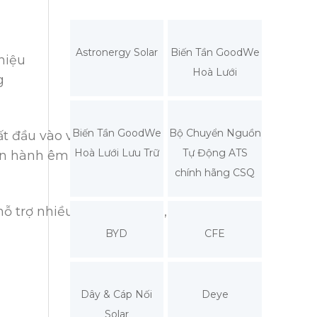
Astronergy Solar
Biến Tần GoodWe
hiệu
Hoà Lưới
g
Biến Tần GoodWe
Bộ Chuyển Nguồn
t đầu vào và hiệu suất
Hoà Lưới Lưu Trữ
Tự Động ATS
n hành êm ái, độ ồn thấp,
chính hãng CSQ
hỗ trợ nhiều chuẩn kết nối,
BYD
CFE
Dây & Cáp Nối
Deye
Solar