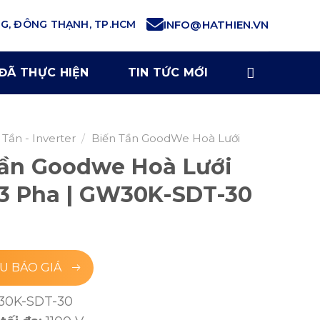
NG, ĐÔNG THẠNH, TP.HCM
INFO@HATHIEN.VN
ĐÃ THỰC HIỆN
TIN TỨC MỚI
 Tần - Inverter
/
Biến Tần GoodWe Hoà Lưới
Tần Goodwe Hoà Lưới
3 Pha | GW30K-SDT-30
U BÁO GIÁ
0K-SDT-30