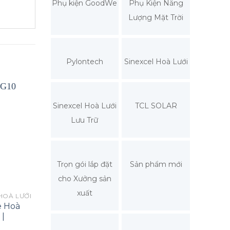
Phụ kiện GoodWe
Phụ Kiện Năng
Lượng Mặt Trời
Pylontech
Sinexcel Hoà Lưới
Sinexcel Hoà Lưới
TCL SOLAR
Lưu Trữ
Trọn gói lắp đặt
Sản phẩm mới
cho Xưởng sản
xuất
HOÀ LƯỚI
BIẾN TẦN GOODWE HOÀ LƯỚI
BIẾN TẦN GOODWE
e Hoà
Biến Tần Goodwe Hoà
Biến Tần Good
 |
Lưới 10kW 3 Pha |
Lưới 150kW 3 Ph
GW10K-SDT-30
GW150K-GT-G1