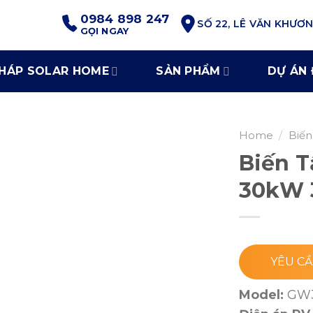
0984 898 247
SỐ 22, LÊ VĂN KHƯƠ
GỌI NGAY
PHÁP SOLAR HOME
SẢN PHẨM
DỰ ÁN 
Home
/
Biến
Biến 
30kW 
YÊU CẦ
Model:
GW3