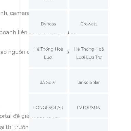
nh, camera và ít nhất 2-3
Dyness
Growatt
doanh liên tục bất chấp sự cố
Hệ Thống Hoà
Hệ Thống Hoà
 tạo nguồn cung cấp điện ổn
Lưới
Lưới Lưu Trữ
JA Solar
Jinko Solar
.
LONGI SOLAR
LVTOPSUN
tal để giám sát từ xa.
i thị trường Việt Nam.