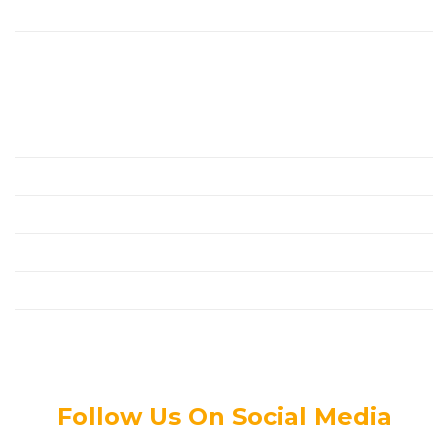
Dự Án
Liên Hệ
Chính Sách
Đối Tác
Thanh Toán
Tin Tức Mới
Tuyển Dụng
Chính Sách Bảo Mật Thông Tin
Follow Us On Social Media