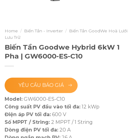
Home
/
Biến Tần - Inverter
/
Biến Tần GoodWe Hoà Lưới
Lưu Trữ
Biến Tần Goodwe Hybrid 6kW 1
Pha | GW6000-ES-C10
YÊU CẦU BÁO GIÁ
Model:
GW6000-ES-C10
Công suất PV đầu vào tối đa:
12 kWp
Điện áp PV tối đa:
600 V
Số MPPT / String:
2 MPPT / 1 String
Dòng điện PV tối đa:
20 A
Dòng ngắn mạch PV:
26 A