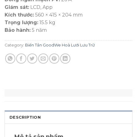
Giám sát:
LCD, App
Kích thước:
560 × 415 × 204 mm
Trọng lượng:
15.5 kg
Bảo hành:
5 năm
Category:
Biến Tần GoodWe Hoà Lưới Lưu Trữ
DESCRIPTION
Mô tả sản phẩm