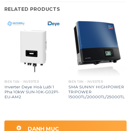
RELATED PRODUCTS
BIẾN TẦN - INVERTER
BIẾN TẦN - INVERTER
Inverter Deye Hoà Lưới 1
SMA SUNNY HIGHPOWER
Pha 10kW SUN-10K-G02P1-
TRIPOWER
EU-AM2
15000TL/20000TL/25000TL
DANH MỤC