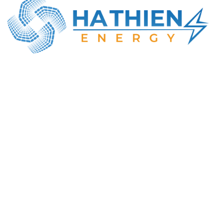
CÔNG TY TNHH NĂNG LƯỢNG HÀ THIÊN
MST: 0316414737
Địa chỉ GD: Số 22, Lê Văn Khương, Đông Thạnh,
TP. Hồ Chí Minh
Tel : +84-984-898-247
Email : info@hathien.vn
Giờ làm việc
Thứ 2 - Thứ 7 | 08:00 – 18:00