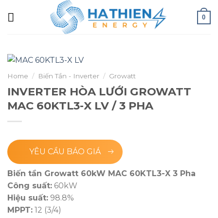
0
Home
/
Biến Tần - Inverter
/
Growatt
INVERTER HÒA LƯỚI GROWATT
MAC 60KTL3-X LV / 3 PHA
YÊU CẦU BÁO GIÁ
Biến tần Growatt 60kW MAC 60KTL3-X 3 Pha
Công suất:
60kW
Hiệu suất:
98.8%
MPPT:
12 (3/4)