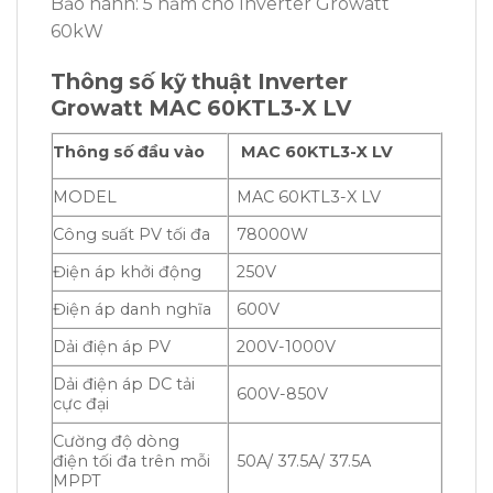
Bảo hành: 5 năm cho Inverter Growatt
60kW
Thông số kỹ thuật Inverter
Growatt MAC 60KTL3-X LV
Thông số đầu vào
MAC 60KTL3-X LV
MODEL
MAC 60KTL3-X LV
Công suất PV tối đa
78000W
Điện áp khởi động
250V
Điện áp danh nghĩa
600V
Dải điện áp PV
200V-1000V
Dải điện áp DC tải
600V-850V
cực đại
Cường độ dòng
điện tối đa trên mỗi
50A/ 37.5A/ 37.5A
MPPT