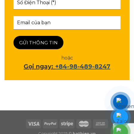
hoặc
Gọi ngay:
+84-98-489-8247
Copyright 2025 ©
hathien.vn