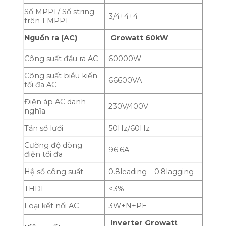
Số MPPT/ Số string
3/4+4+4
trên 1 MPPT
Nguồn ra (AC)
Growatt 60kW
Công suất đầu ra AC
60000W
Công suất biểu kiến
66600VA
tối đa AC
Điện áp AC danh
230V/400V
nghĩa
Tần số lưới
50Hz/60Hz
Cường độ dòng
96.6A
điện tối đa
Hệ số công suất
0.8leading – 0.8lagging
THDI
<3%
Loại kết nối AC
3W+N+PE
Inverter Growatt