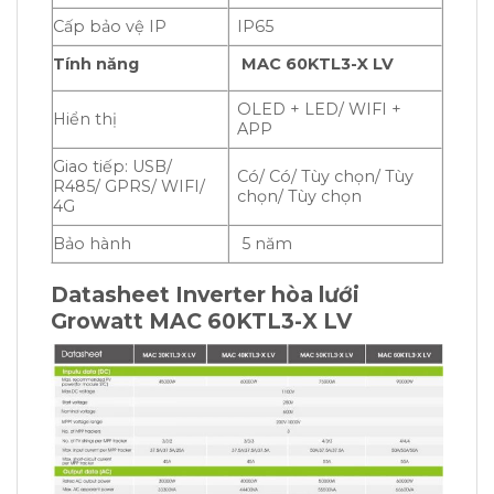
Cấp bảo vệ IP
IP65
Tính năng
MAC 60KTL3-X LV
OLED + LED/ WIFI +
Hiển thị
APP
Giao tiếp: USB/
Có/ Có/ Tùy chọn/ Tùy
R485/ GPRS/ WIFI/
chọn/ Tùy chọn
4G
Bảo hành
5 năm
Datasheet Inverter hòa lưới
Growatt MAC 60KTL3-X LV