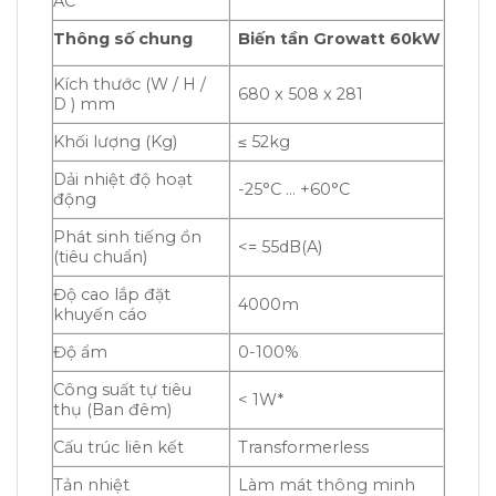
AC
Thông số chung
Biến tần Growatt 60kW
Kích thước (W / H /
680 x 508 x 281
D ) mm
Khối lượng (Kg)
≤ 52kg
Dải nhiệt độ hoạt
-25°C … +60°C
động
Phát sinh tiếng ồn
<= 55dB(A)
(tiêu chuẩn)
Độ cao lắp đặt
4000m
khuyến cáo
Độ ẩm
0-100%
Công suất tự tiêu
< 1W*
thụ (Ban đêm)
Cấu trúc liên kết
Transformerless
Tản nhiệt
Làm mát thông minh