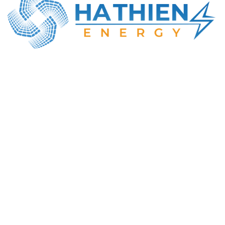
CÔNG TY TNHH NĂNG LƯỢNG HÀ THIÊN
MST: 0316414737
Địa chỉ GD: Số 22, Lê Văn Khương, Đông Thạnh,
TP. Hồ Chí Minh
Tel : +84-984-898-247
Email : info@hathien.vn
Giờ làm việc
Thứ 2 - Thứ 7 | 08:00 – 18:00