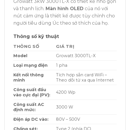
Growatt 3kW 3000TL-X có thiết kế nhỏ gọn
và thanh lịch.
Màn hình OLED
của nó với
nút cảm ứng là thiết kế được tùy chỉnh cho
người tiêu dùng Úc theo sở thích của họ.
Thông số kỹ thuật
THÔNG SỐ
GIÁ TRỊ
Model
Growatt 3000TL-X
Loại mạng điện
1 pha
Kết nối thông
Tích hợp sẵn card WiFi –
minh
Theo dõi từ xa qua Internet
Công suất đầu
4200 Wp
vào cực đại (PV):
Công suất AC
3000 W
định mức:
Điện áp DC vào:
80V – 500V
Chống sét:
Type 2 (phía DC)