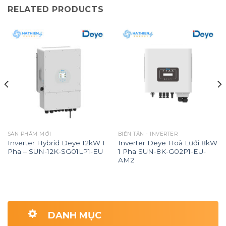
RELATED PRODUCTS
SẢN PHẨM MỚI
BIẾN TẦN - INVERTER
Inverter Hybrid Deye 12kW 1
Inverter Deye Hoà Lưới 8kW
Pha – SUN-12K-SG01LP1-EU
1 Pha SUN-8K-G02P1-EU-
AM2
DANH MỤC