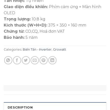
Tản nhiệt:
Tự nhiên
Giao diện điều khiển:
Phím cảm ứng + Màn hình
OLED
Trọng lượng:
10.8 kg
Kích thước (W×H×D):
375 × 350 × 160 mm
Chứng từ:
CO,CQ, Hoá đơn VAT
Bảo hành:
5 năm
Categories:
Biến Tần - Inverter
,
Growatt
DESCRIPTION