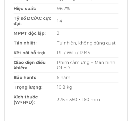
Hiệu suất:
98.2%
Tỷ số DC/AC cực
1.4
đại:
MPPT độc lập:
2
Tản nhiệt:
Tự nhiên, không dùng quạt
Kết nối hỗ trợ:
RF / WiFi / RJ45
Giao diện điều
Phím cảm ứng + Màn hình
khiển:
OLED
Bảo hành:
5 năm
Trọng lượng:
10.8 kg
Kích thước
375 × 350 × 160 mm
(W×H×D):