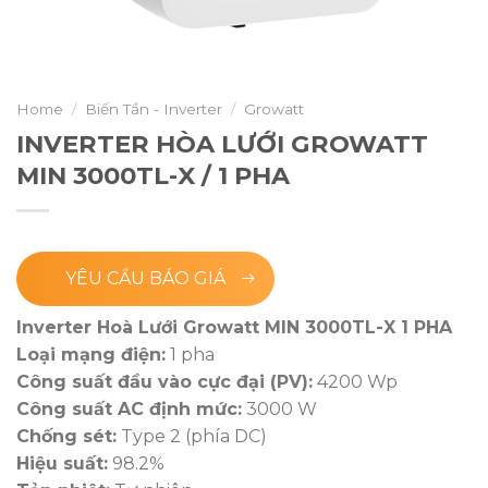
Home
/
Biến Tần - Inverter
/
Growatt
INVERTER HÒA LƯỚI GROWATT
MIN 3000TL-X / 1 PHA
YÊU CẦU BÁO GIÁ
Inverter Hoà Lưới Growatt MIN 3000TL-X 1 PHA
Loại mạng điện:
1 pha
Công suất đầu vào cực đại (PV):
4200 Wp
Công suất AC định mức:
3000 W
Chống sét:
Type 2 (phía DC)
Hiệu suất:
98.2%