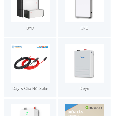
BYD
CFE
Dây & Cáp Nối Solar
Deye