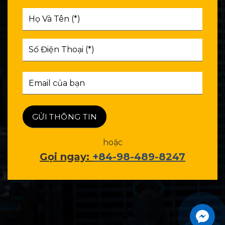
hoặc
Gọi ngay:
+84-98-489-8247