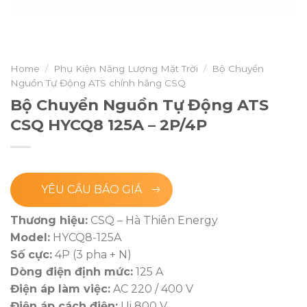
Home
/
Phụ Kiện Năng Lượng Mặt Trời
/
Bộ Chuyển
Nguồn Tự Động ATS chính hãng CSQ
Bộ Chuyển Nguồn Tự Động ATS
CSQ HYCQ8 125A – 2P/4P
YÊU CẦU BÁO GIÁ
Thương hiệu:
CSQ – Hà Thiên Energy
Model:
HYCQ8-125A
Số cực:
4P (3 pha + N)
Dòng điện định mức:
125 A
Điện áp làm việc:
AC 220 / 400 V
Điện áp cách điện:
Ui 800 V