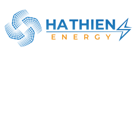
CÔNG TY TNHH NĂNG LƯỢNG HÀ THIÊN
MST: 0316414737
Địa chỉ GD: Số 22, Lê Văn Khương, Đông Thạnh,
TP. Hồ Chí Minh
Tel : +84-984-898-247
Email : info@hathien.vn
Giờ làm việc