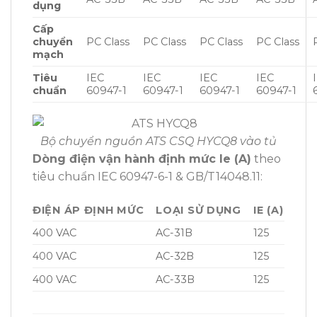
dụng
Cấp
chuyển
PC Class
PC Class
PC Class
PC Class
mạch
Tiêu
IEC
IEC
IEC
IEC
chuẩn
60947-1
60947-1
60947-1
60947-1
Bộ chuyển nguồn ATS CSQ HYCQ8 vào tủ
Dòng điện vận hành định mức Ie (A)
theo
tiêu chuẩn IEC 60947-6-1 & GB/T14048.11:
ĐIỆN ÁP ĐỊNH MỨC
LOẠI SỬ DỤNG
IE (A)
400 VAC
AC-31B
125
400 VAC
AC-32B
125
400 VAC
AC-33B
125