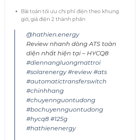
Bài toán tối ưu chi phí điện theo khung
giờ, giá điện 2 thành phần
@hathien.energy
Review nhanh dòng ATS toàn
diện nhất hiện tại – HYCQ8
#diennangluongmattroi
#solarenergy
#review
#ats
#automatictransferswitch
#chinhhang
#chuyennguontudong
#bochuyennguontudong
#hycq8
#125g
#hathienenergy