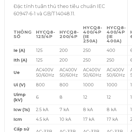
Đặc tính tuân thủ theo tiêu chuẩn IEC
60947-6-1 và GB/T14048.11.
HYCQ8-
HYCQ8-
THÔNG
HYCQ8-
HYCQ8-
400/4P
400/4P
SỐ
125/4P
200/4P
(IE
(IE
250A)
400A)
Ie (A)
125
200
250
400
Ith (A)
125
200
250
250
AC400V
AC400V
AC400V
AC400V
Ue
50/60Hz
50/60Hz
50/60Hz
50/60Hz
Ui (V)
800
800
1000
1000
Uimp
6
8
12
12
(kV)
Icw (1s)
2.5 kA
7 kA
8 kA
8 kA
Icm
4.5 kA
10 kA
17 kA
17 kA
Cấp sử
AC-33B
AC-33B
AC-33B
AC-33B