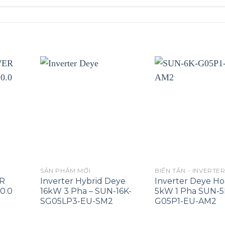
SẢN PHẨM MỚI
BIẾN TẦN - INVERTE
R
Inverter Hybrid Deye
Inverter Deye Ho
10.0
16kW 3 Pha – SUN-16K-
5kW 1 Pha SUN-5
SG05LP3-EU-SM2
G05P1-EU-AM2