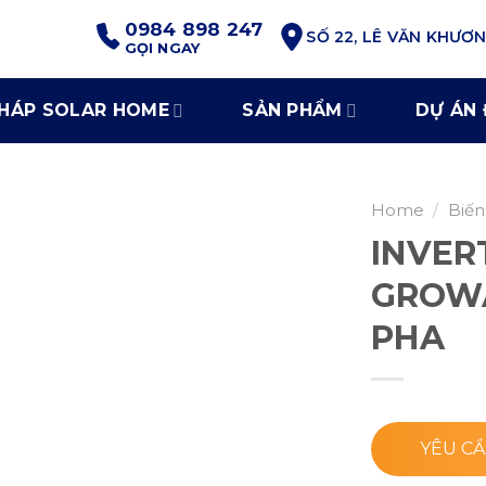
0984 898 247
SỐ 22, LÊ VĂN KHƯƠ
GỌI NGAY
PHÁP SOLAR HOME
SẢN PHẨM
DỰ ÁN 
Home
/
Biến
INVER
GROWA
PHA
YÊU CẦ