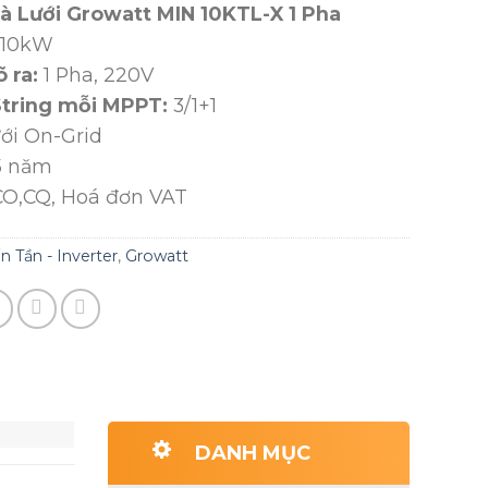
oà Lưới Growatt MIN 10KTL-X 1 Pha
10kW
 ra:
1 Pha, 220V
tring mỗi MPPT:
3/1+1
ới On-Grid
 năm
O,CQ, Hoá đơn VAT
n Tần - Inverter
,
Growatt
DANH MỤC