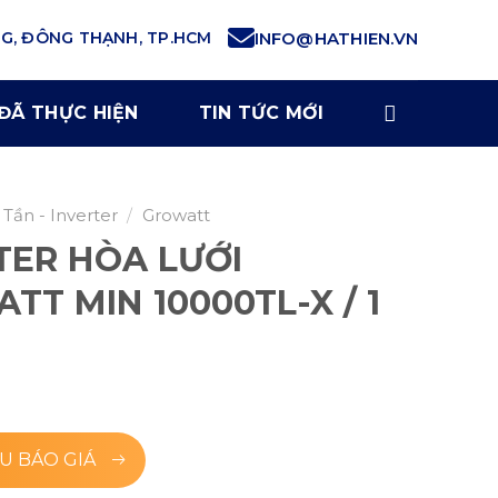
NG, ĐÔNG THẠNH, TP.HCM
INFO@HATHIEN.VN
ĐÃ THỰC HIỆN
TIN TỨC MỚI
 Tần - Inverter
/
Growatt
TER HÒA LƯỚI
TT MIN 10000TL-X / 1
U BÁO GIÁ