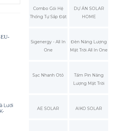
Combo Gói Hệ
DỰ ÁN SOLAR
Thống Tự Sắp Đặt
HOME
Sigenergy - All In
Đèn Năng Lượng
One
Mặt Trời All In One
Sạc Nhanh Otô
Tấm Pin Năng
Lượng Mặt Trời
R
SẢN PHẨM MỚI
SẢN PHẨM MỚI
à Lưới
Inverter Hybrid 20kW 3
Inverter Hybrid
AE SOLAR
AIKO SOLAR
K-
Pha – SUN-20K-SG01HP3-
12kW 1 Pha – SU
EU-AM2
SG01LP1-EU