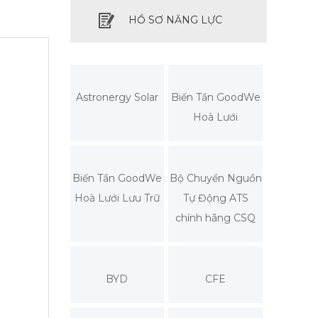
HỒ SƠ NĂNG LỰC
Astronergy Solar
Biến Tần GoodWe
Hoà Lưới
Biến Tần GoodWe
Bộ Chuyển Nguồn
Hoà Lưới Lưu Trữ
Tự Động ATS
chính hãng CSQ
BYD
CFE