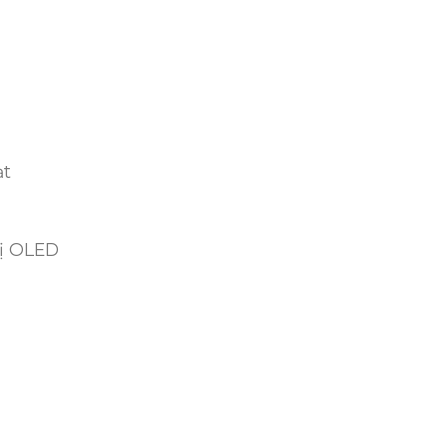
ạt
ị OLED