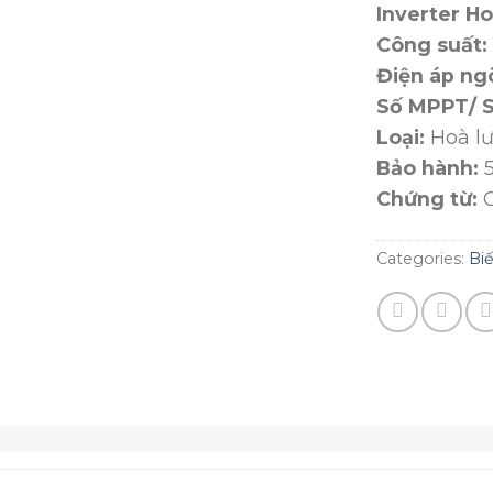
Inverter H
Công suất:
Điện áp ngõ
Số MPPT/ S
Loại:
Hoà lư
Bảo hành:
5
Chứng từ:
C
Categories:
Biế