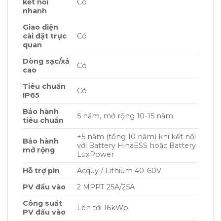
kết nối
Có
nhanh
Giao diện
cài đặt trực
Có
quan
Dòng sạc/xả
Có
cao
Tiêu chuẩn
Có
IP65
Bảo hành
5 năm, mở rộng 10-15 năm
tiêu chuẩn
+5 năm (tổng 10 năm) khi kết nối
Bảo hành
với Battery HinaESS hoặc Battery
mở rộng
LuxPower
Hỗ trợ pin
Acquy / Lithium 40-60V
PV đầu vào
2 MPPT 25A/25A
Công suất
Lên tới 16kWp
PV đầu vào