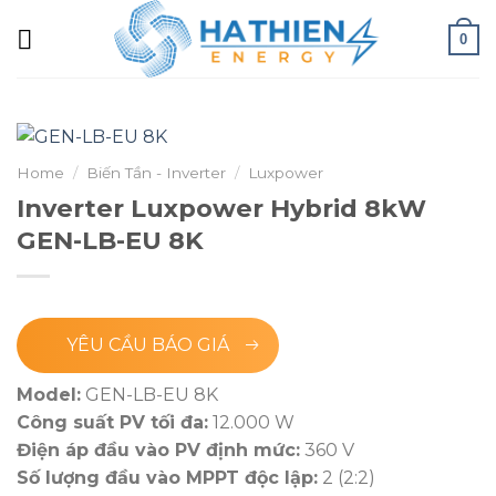
0
Home
/
Biến Tần - Inverter
/
Luxpower
Inverter Luxpower Hybrid 8kW
GEN-LB-EU 8K
YÊU CẦU BÁO GIÁ
Model:
GEN-LB-EU 8K
Công suất PV tối đa:
12.000 W
Điện áp đầu vào PV định mức:
360 V
Số lượng đầu vào MPPT độc lập:
2 (2:2)