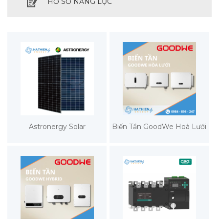
HỒ SƠ NĂNG LỰC
Astronergy Solar
Biến Tần GoodWe Hoà Lưới