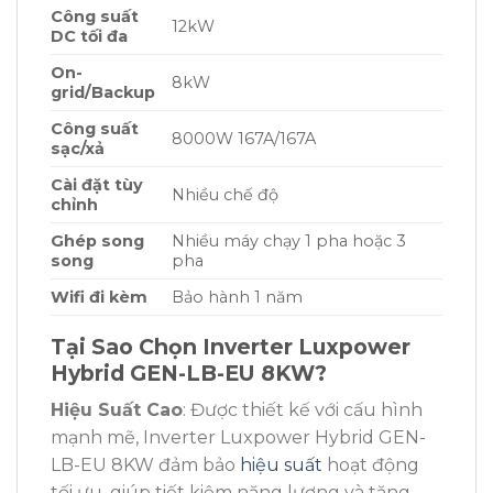
Công suất
12kW
DC tối đa
On-
8kW
grid/Backup
Công suất
8000W 167A/167A
sạc/xả
Cài đặt tùy
Nhiều chế độ
chỉnh
Ghép song
Nhiều máy chạy 1 pha hoặc 3
song
pha
Wifi đi kèm
Bảo hành 1 năm
Tại Sao Chọn Inverter Luxpower
Hybrid GEN-LB-EU 8KW?
Hiệu Suất Cao
: Được thiết kế với cấu hình
mạnh mẽ, Inverter Luxpower Hybrid GEN-
LB-EU 8KW đảm bảo
hiệu suất
hoạt động
tối ưu, giúp tiết kiệm năng lượng và tăng