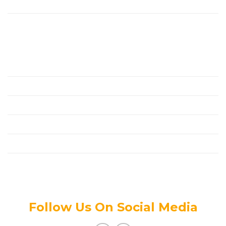
Dự Án
Liên Hệ
Chính Sách
Đối Tác
Thanh Toán
Tin Tức Mới
Tuyển Dụng
Chính Sách Bảo Mật Thông Tin
Follow Us On Social Media